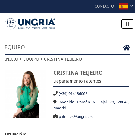
Skip to content
CONTACTO
EQUIPO
INICIO > EQUIPO > CRISTINA TEIJEIRO
CRISTINA TEIJEIRO
Departamento Patentes
(+34) 914136062
Avenida Ramón y Cajal 78, 28043,
Madrid
patentes@ungria.es
Titulación: