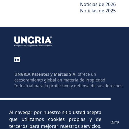
Noticias de 2026
Noticias de 2025
UNGRIA Patentes y Marcas S.A.
ofrece un
asesoramiento global en materia de Propiedad
Industrial para la protección y defensa de sus derechos.
GLOSARIO
ENLACES
MAPA DEL SITIO
LEGISLACIÓN
LEGAL
AYUDAS
Al navegar por nuestro sitio usted acepta
PRIVACIDAD
C.V.
que utilizamos cookies propias y de
CONTACTO
CANAL INFORMANTE
terceros para mejorar nuestros servicios.