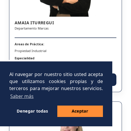
AMAIA ITURREGUI
Departamento Marcas
Areas de Práctica:
Propiedad Industrial
Especialidad
Marcas y Nombres Comerciales
Al navegar por nuestro sitio usted acepta
Acceder al CV
que utilizamos cookies propias y de
terceros para mejorar nuestros servicios.
Saber más
Denegar todas
Aceptar