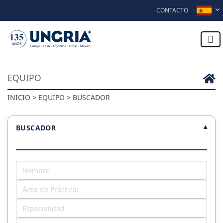
Skip to content
CONTACTO
EQUIPO
INICIO > EQUIPO > BUSCADOR
BUSCADOR
▾
Nombre
Área de Práctica:
Especialidad
Oficina